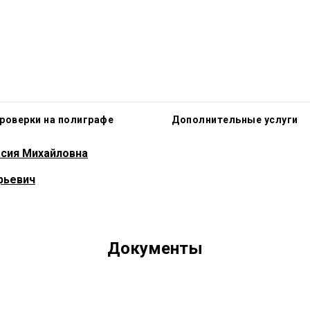
и органы управления образовательной 
роверки на полиграфе
Дополнительные услуги
асия Михайловна
рьевич
Документы