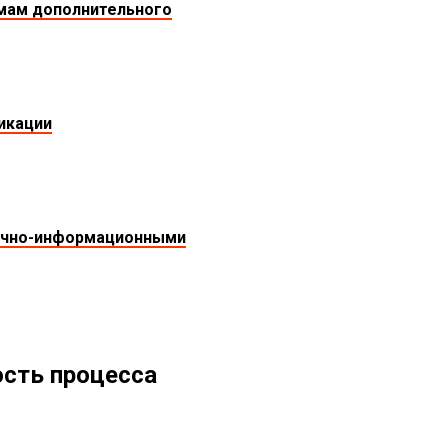
ммам дополнительного
икации
течно-информационными
ость процесса