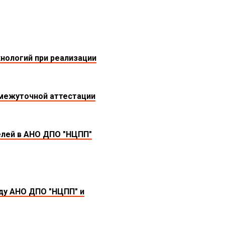
нологий при реализации
омежуточной аттестации
елей в АНО ДПО "НЦПП"
ду АНО ДПО "НЦПП" и