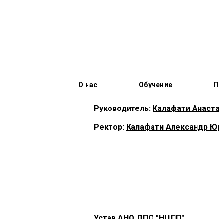
Карточка организации
Структура 
О нас
Обучение
П
Руководитель:
Калафати Анаст
Ректор:
Калафати Александр Ю
Устав АНО ДПО "НЦПП"