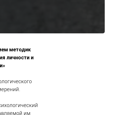
ием методик
ия личности и
и»
ологического
мерений.
психологический
тавляемой им