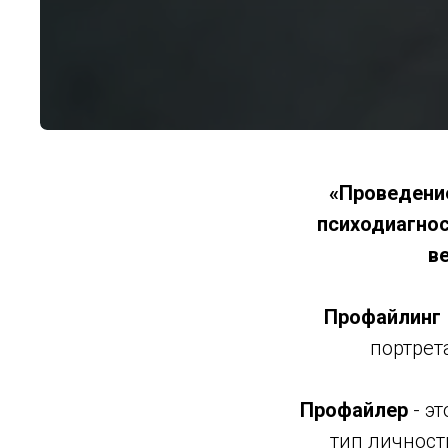
«Проведени
психодиагнос
в
Профайлинг
портрет
Профайлер
- э
тип личност